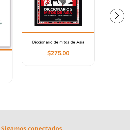
Diccionario de mitos de Asia
La mal
$275.00
Sigamos conectados