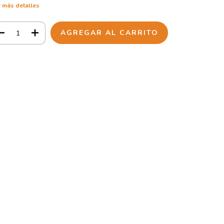
 más detalles
Opciones de envío
CAMBIAR CP
regas para el CP:
CALCULAR
cia sesión
y usa tus datos de entrega
sé mi código postal