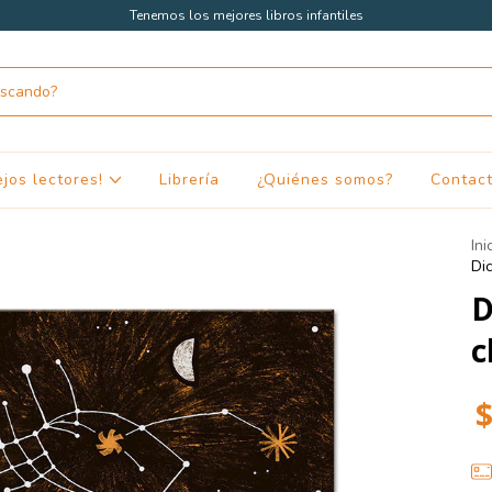
Tenemos los mejores libros infantiles
ejos lectores!
Librería
¿Quiénes somos?
Contac
Ini
Dic
D
c
$