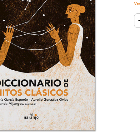
Ver
Ent
Ini
No 