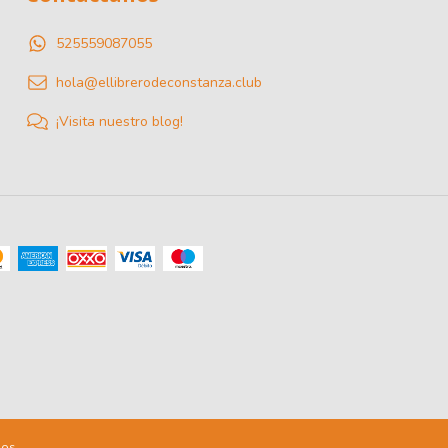
525559087055
hola@ellibrerodeconstanza.club
¡Visita nuestro blog!
dos.