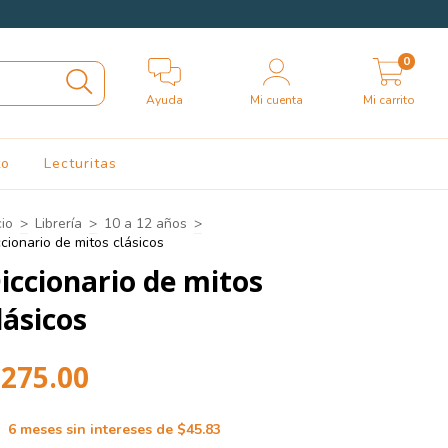
0
Ayuda
Mi cuenta
Mi carrito
to
Lecturitas
cio
>
Librería
>
10 a 12 años
>
cionario de mitos clásicos
iccionario de mitos
lásicos
275.00
6
meses sin intereses de
$45.83