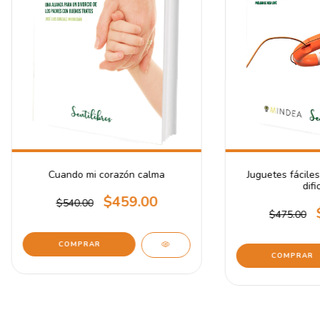
Cuando mi corazón calma
Juguetes fácile
difi
$459.00
$540.00
$475.00