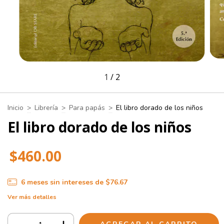
1
/
2
Inicio
>
Librería
>
Para papás
>
El libro dorado de los niños
El libro dorado de los niños
$460.00
6
meses sin intereses de
$76.67
Ver más detalles